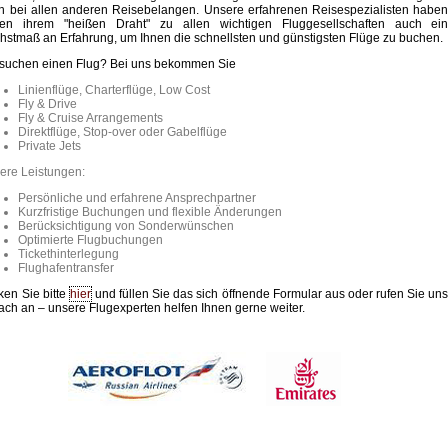
h bei allen anderen Reisebelangen. Unsere erfahrenen Reisespezialisten habe
en ihrem "heißen Draht" zu allen wichtigen Fluggesellschaften auch ei
hstmaß an Erfahrung, um Ihnen die schnellsten und günstigsten Flüge zu buchen.
 suchen einen Flug? Bei uns bekommen Sie
Linienflüge, Charterflüge, Low Cost
Fly & Drive
Fly & Cruise Arrangements
Direktflüge, Stop-over oder Gabelflüge
Private Jets
ere Leistungen:
Persönliche und erfahrene Ansprechpartner
Kurzfristige Buchungen und flexible Änderungen
Berücksichtigung von Sonderwünschen
Optimierte Flugbuchungen
Tickethinterlegung
Flughafentransfer
ken Sie bitte
hier
und füllen Sie das sich öffnende Formular aus oder rufen Sie un
fach an – unsere Flugexperten helfen Ihnen gerne weiter.