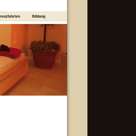
reuzfahrten
Bildung
.
e
e