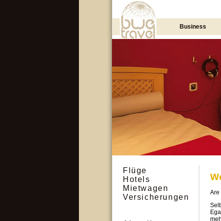
Business
Flüge
We
Hotels
Mietwagen
Are 
Versicherungen
Sel
Ega
meh